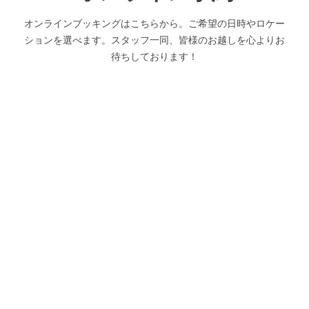
オンラインブッキングはこちらから。ご希望の日時やロケー
ションを選べます。スタッフ一同、皆様のお越しを心よりお
待ちしております！
ギャラリー
アドレナリンたっぷりの写真集です。高画質映像でバンジー
ジャンプの楽しさを感じて！